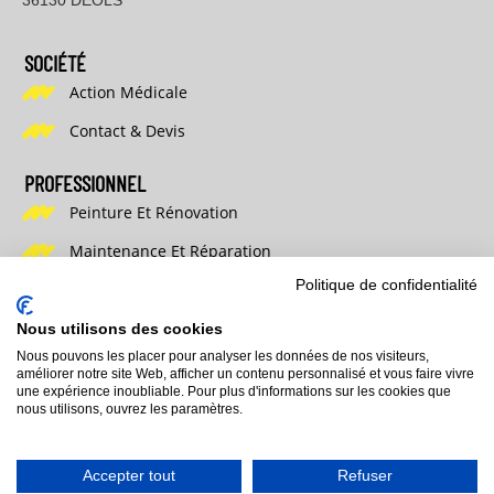
SOCIÉTÉ
Action Médicale
Contact & Devis
PROFESSIONNEL
Peinture Et Rénovation
Maintenance Et Réparation
Politique de confidentialité
Pièces Neuves
Nous utilisons des cookies
PARTICULIER OU PROFESSIONNEL DU MOBILIER
Nous pouvons les placer pour analyser les données de nos visiteurs,
Peinture Et Rénovation
améliorer notre site Web, afficher un contenu personnalisé et vous faire vivre
une expérience inoubliable. Pour plus d'informations sur les cookies que
Maintenance Et Réparation
nous utilisons, ouvrez les paramètres.
Pièces Neuves
Accepter tout
Refuser