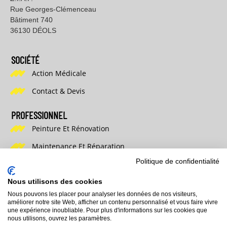
Rue Georges-Clémenceau
Bâtiment 740
36130 DÉOLS
SOCIÉTÉ
Action Médicale
Contact & Devis
PROFESSIONNEL
Peinture Et Rénovation
Maintenance Et Réparation
Politique de confidentialité
Pièces Neuves
Nous utilisons des cookies
PARTICULIER OU PROFESSIONNEL DU MOBILIER
Nous pouvons les placer pour analyser les données de nos visiteurs,
Peinture Et Rénovation
améliorer notre site Web, afficher un contenu personnalisé et vous faire vivre
une expérience inoubliable. Pour plus d'informations sur les cookies que
Maintenance Et Réparation
nous utilisons, ouvrez les paramètres.